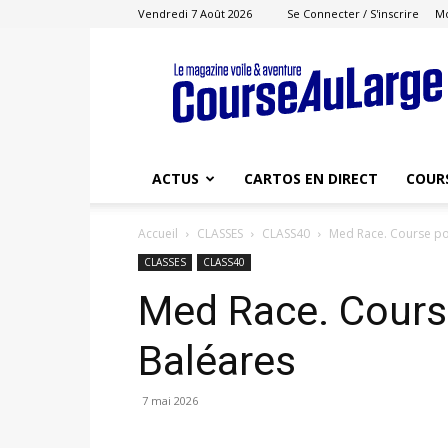
Vendredi 7 Août 2026
Se Connecter / S'inscrire
M
Course
au
Large
ACTUS
CARTOS EN DIRECT
COUR
Accueil
CLASSES
CLASS40
Med Race. Course pou
CLASSES
CLASS40
Med Race. Course
Baléares
7 mai 2026