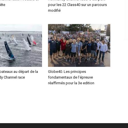
tête
pour les 22 Class40 sur un parcours
modifié
bateaux au départ de la
Globe40. Les principes
y Channel race
fondamentaux de l’épreuve
réaffirmés pour la 3e edition