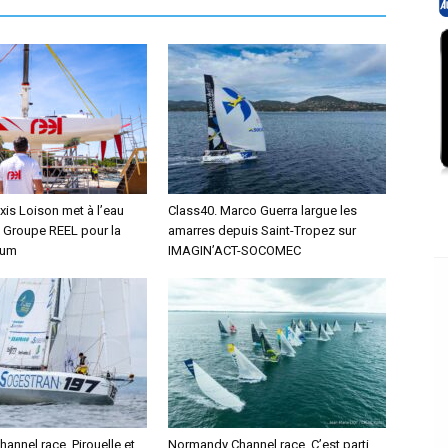
xis Loison met à l’eau
Class40. Marco Guerra largue les
 Groupe REEL pour la
amarres depuis Saint-Tropez sur
hum
IMAGIN’ACT-SOCOMEC
nnel race. Pirouelle et
Normandy Channel race. C’est parti