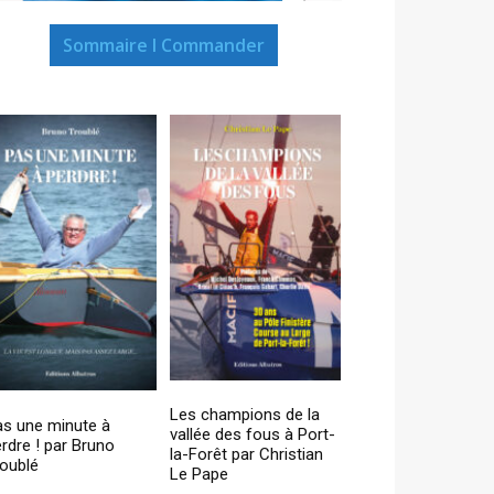
Sommaire I Commander
Les champions de la
as une minute à
vallée des fous à Port-
rdre ! par Bruno
la-Forêt par Christian
oublé
Le Pape