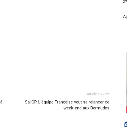
27
Aj
Article suivant
né
SailGP. L’équipe Française veut se relancer ce
week-end aux Bermudes