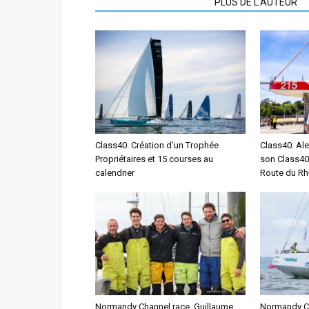
ARTICLES CONNEXES
PLUS DE L'AUTEUR
Class40. Création d’un Trophée
Class40. Ale
Propriétaires et 15 courses au
son Class40
calendrier
Route du R
Normandy Channel race. Guillaume
Normandy Cha