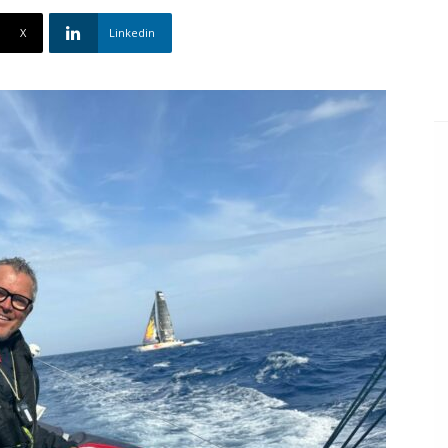
X
Linkedin