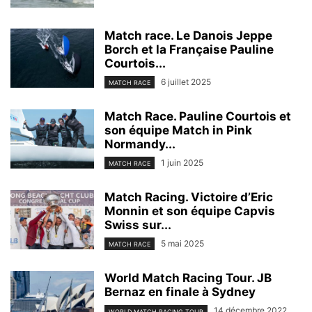
Match race. Le Danois Jeppe
Borch et la Française Pauline
Courtois...
6 juillet 2025
MATCH RACE
Match Race. Pauline Courtois et
son équipe Match in Pink
Normandy...
1 juin 2025
MATCH RACE
Match Racing. Victoire d’Eric
Monnin et son équipe Capvis
Swiss sur...
5 mai 2025
MATCH RACE
World Match Racing Tour. JB
Bernaz en finale à Sydney
14 décembre 2022
WORLD MATCH RACING TOUR