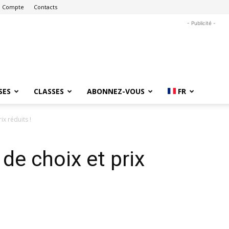
 Compte
Contacts
- Publicité -
SES
CLASSES
ABONNEZ-VOUS
FR
ix réduits !
 de choix et prix