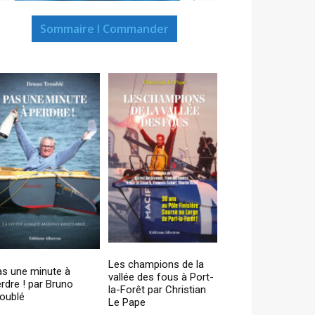
Sommaire I Commander
Les champions de la
as une minute à
vallée des fous à Port-
rdre ! par Bruno
la-Forêt par Christian
oublé
Le Pape