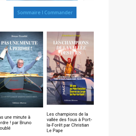
Sommaire I Commander
Les champions de la
as une minute à
vallée des fous à Port-
rdre ! par Bruno
la-Forêt par Christian
oublé
Le Pape