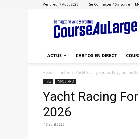
Vendredi 7 Août 2026
Se Connecter / S'inscrire
M
Course
au
Large
ACTUS
CARTOS EN DIRECT
COUR
Accueil
infos
Yacht Racing Forum. Programme 20
infos
INFOS PRO
Yacht Racing F
2026
13 avril 2026