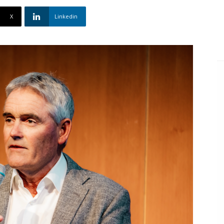
X
Linkedin