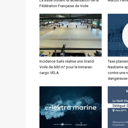
La Base obtient la labellisation de la
Marzio Perre
Fédération Française de Voile
Incidence Sails réalise une Grand-
Taxe plaisan
Voile de 600 m² pour le trimaran-
Nautisme app
cargo VELA
contre une r
dangereuse