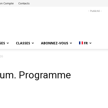
on Compte
Contacts
- Publicité -
SES
CLASSES
ABONNEZ-VOUS
FR
26
orum. Programme