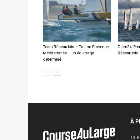
Team Réseau Ixio – Toulon Provence
Diam24. Pre
Méditerranée – un équipage
Réseau Ixio
déterminé
À 
13 B