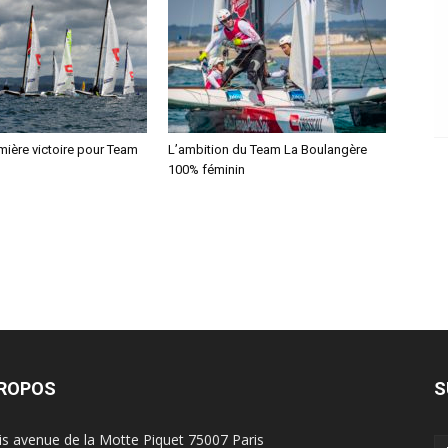
mière victoire pour Team
L’ambition du Team La Boulangère
100% féminin
PROPOS
S
is avenue de la Motte Piquet 75007 Paris