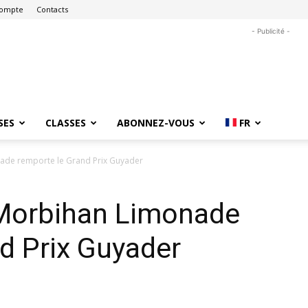
ompte
Contacts
- Publicité -
SES
CLASSES
ABONNEZ-VOUS
FR
ade remporte le Grand Prix Guyader
 Morbihan Limonade
d Prix Guyader