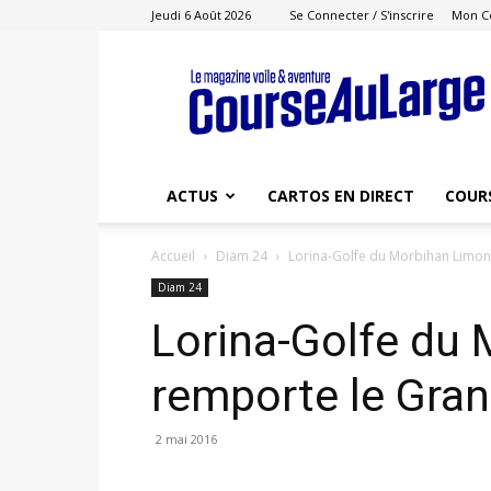
Jeudi 6 Août 2026
Se Connecter / S'inscrire
Mon C
Course
au
Large
ACTUS
CARTOS EN DIRECT
COUR
Accueil
Diam 24
Lorina-Golfe du Morbihan Limon
Diam 24
Lorina-Golfe du
remporte le Gran
2 mai 2016