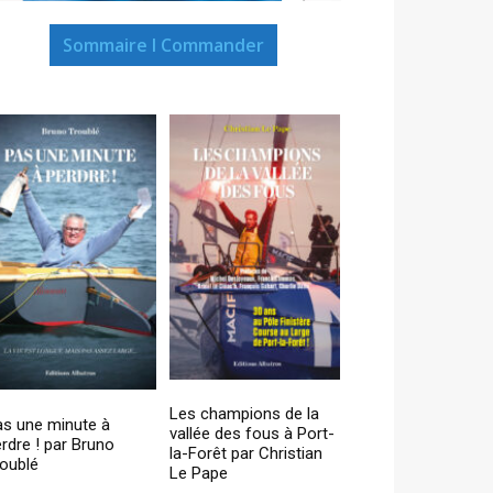
Sommaire I Commander
Les champions de la
as une minute à
vallée des fous à Port-
rdre ! par Bruno
la-Forêt par Christian
oublé
Le Pape