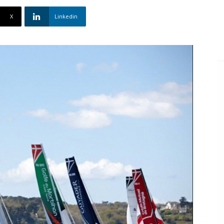
X
Linkedin