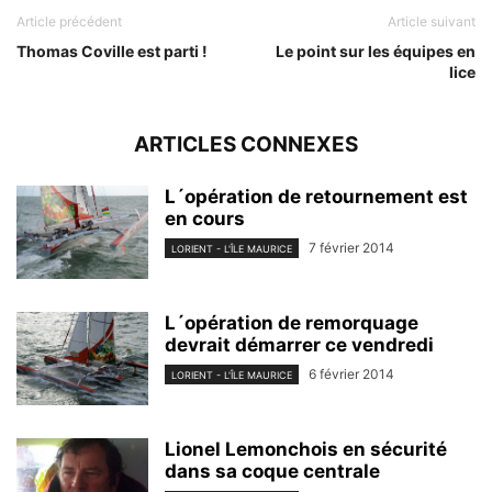
Article précédent
Article suivant
Thomas Coville est parti !
Le point sur les équipes en
lice
ARTICLES CONNEXES
L´opération de retournement est
en cours
7 février 2014
LORIENT - L'ÎLE MAURICE
L´opération de remorquage
devrait démarrer ce vendredi
6 février 2014
LORIENT - L'ÎLE MAURICE
Lionel Lemonchois en sécurité
dans sa coque centrale