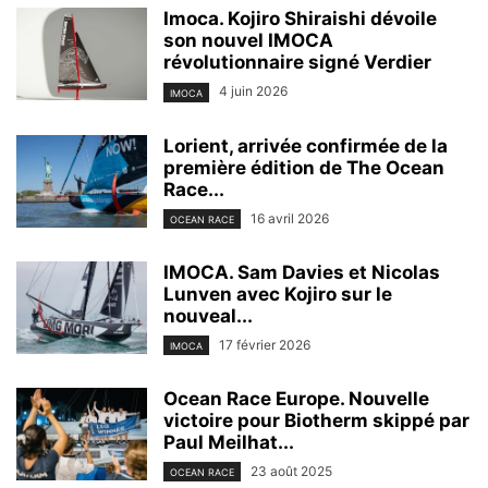
Imoca. Kojiro Shiraishi dévoile
son nouvel IMOCA
révolutionnaire signé Verdier
4 juin 2026
IMOCA
Lorient, arrivée confirmée de la
première édition de The Ocean
Race...
16 avril 2026
OCEAN RACE
IMOCA. Sam Davies et Nicolas
Lunven avec Kojiro sur le
nouveal...
17 février 2026
IMOCA
Ocean Race Europe. Nouvelle
victoire pour Biotherm skippé par
Paul Meilhat...
23 août 2025
OCEAN RACE