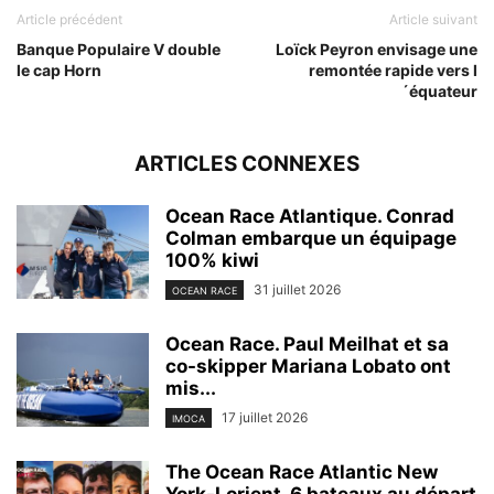
Article précédent
Article suivant
Banque Populaire V double
Loïck Peyron envisage une
le cap Horn
remontée rapide vers l
´équateur
ARTICLES CONNEXES
Ocean Race Atlantique. Conrad
Colman embarque un équipage
100% kiwi
31 juillet 2026
OCEAN RACE
Ocean Race. Paul Meilhat et sa
co-skipper Mariana Lobato ont
mis...
17 juillet 2026
IMOCA
The Ocean Race Atlantic New