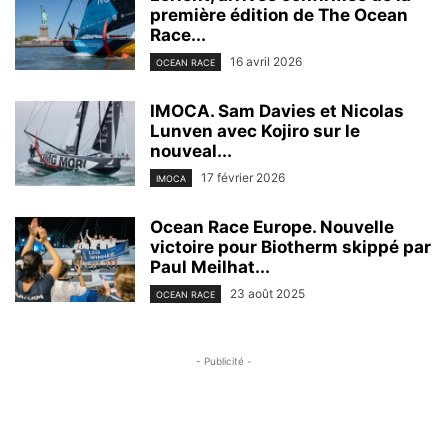
première édition de The Ocean
Race...
16 avril 2026
OCEAN RACE
IMOCA. Sam Davies et Nicolas
Lunven avec Kojiro sur le
nouveal...
17 février 2026
IMOCA
Ocean Race Europe. Nouvelle
victoire pour Biotherm skippé par
Paul Meilhat...
23 août 2025
OCEAN RACE
- Publicité -