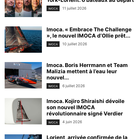
York-Lorient. 6 bateaux au départ
11 juillet 2026
IMOCA
Imoca. « Embrace The Challenge
», le nouvel IMOCA d’Ollie prêt...
10 juillet 2026
IMOCA
Imoca. Boris Herrmann et Team
Malizia mettent à l’eau leur
nouvel...
6 juillet 2026
IMOCA
Imoca. Kojiro Shiraishi dévoile
son nouvel IMOCA
révolutionnaire signé Verdier
4 juin 2026
IMOCA
Lorient, arrivée confirmée de la