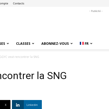
ompte
Contacts
- Publicité -
SES
CLASSES
ABONNEZ-VOUS
FR
GGYC veut rencontrer la SNG
ncontrer la SNG
X
Linkedin