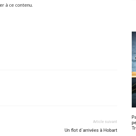
r à ce contenu.
P
Article suivant
pe
Tr
Un flot d´arrivées à Hobart