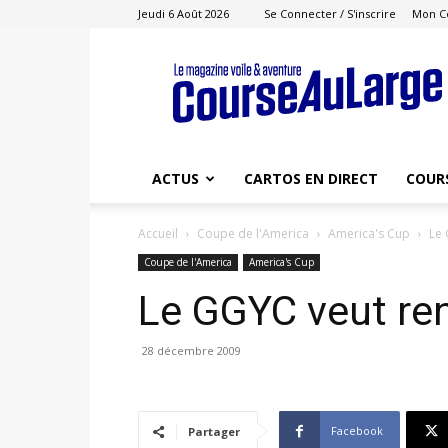
Jeudi 6 Août 2026
Se Connecter / S'inscrire
Mon C
Course
au
Large
ACTUS
CARTOS EN DIRECT
COUR
Accueil
Coupe de l'America
America's Cup
Le 
Coupe de l'America
America's Cup
Le GGYC veut re
28 décembre 2009
Facebook
Partager