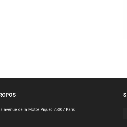
PROPOS
S
is avenue de la Motte Piquet 75007 Paris