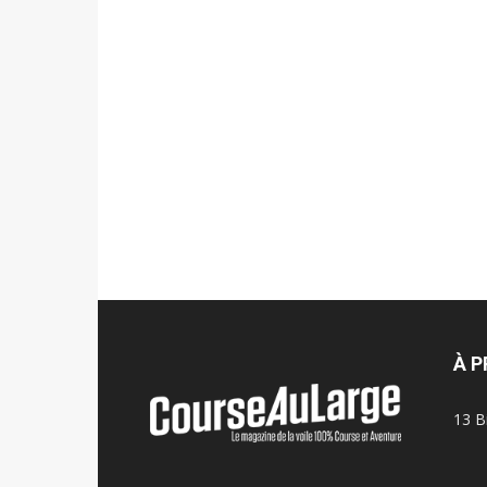
À 
13 B