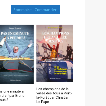
Sommaire I Commander
Les champions de la
as une minute à
vallée des fous à Port-
rdre ! par Bruno
la-Forêt par Christian
oublé
Le Pape