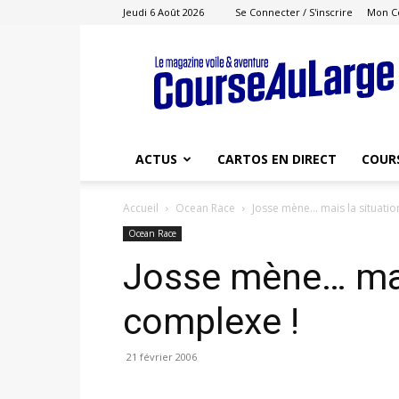
Jeudi 6 Août 2026
Se Connecter / S'inscrire
Mon C
Course
au
Large
ACTUS
CARTOS EN DIRECT
COUR
Accueil
Ocean Race
Josse mène… mais la situatio
Ocean Race
Josse mène… mais
complexe !
21 février 2006