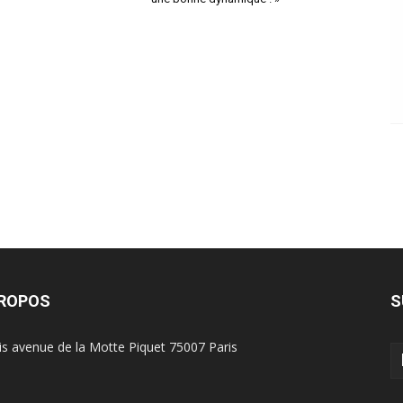
PROPOS
S
is avenue de la Motte Piquet 75007 Paris