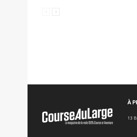
À 
13 B