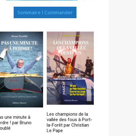
Sommaire I Commander
Les champions de la
as une minute à
vallée des fous à Port-
rdre ! par Bruno
la-Forêt par Christian
oublé
Le Pape