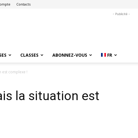
ompte
Contacts
- Publicité -
SES
CLASSES
ABONNEZ-VOUS
FR
n est complexe !
 la situation est