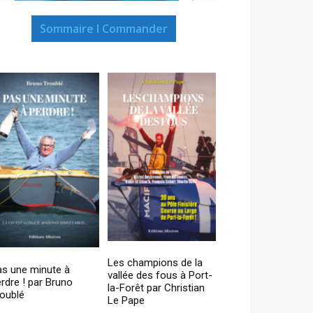
Sommaire I Commander
Les champions de la
as une minute à
vallée des fous à Port-
rdre ! par Bruno
la-Forêt par Christian
oublé
Le Pape