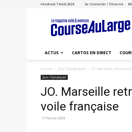
Vendredi 7 Août 2026
Se Connecter / S'inscrire
M
Course
au
Large
ACTUS
CARTOS EN DIRECT
COUR
Accueil
Jeux Olympiques
JO. Marseille retrouve l’é
Jeux Olympiques
JO. Marseille retr
voile française
17 février 2026