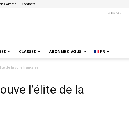
on Compte
Contacts
- Publicité -
SES
CLASSES
ABONNEZ-VOUS
FR
lite de la voile française
ouve l’élite de la