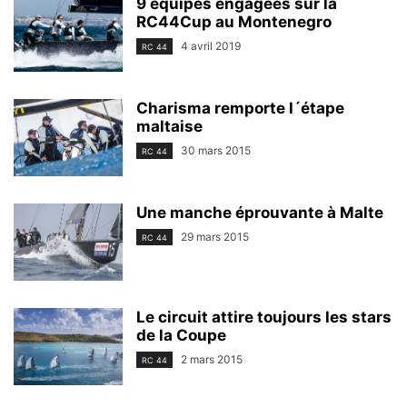
9 équipes engagées sur la
RC44Cup au Montenegro
4 avril 2019
RC 44
Charisma remporte l´étape
maltaise
30 mars 2015
RC 44
Une manche éprouvante à Malte
29 mars 2015
RC 44
Le circuit attire toujours les stars
de la Coupe
2 mars 2015
RC 44