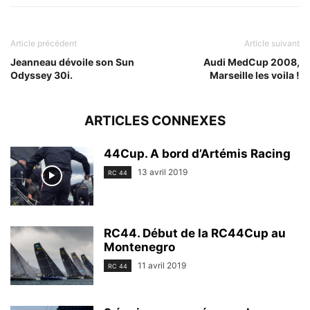
Article précédent
Article suivant
Jeanneau dévoile son Sun
Audi MedCup 2008,
Odyssey 30i.
Marseille les voila !
ARTICLES CONNEXES
44Cup. A bord d’Artémis Racing
13 avril 2019
RC 44
RC44. Début de la RC44Cup au
Montenegro
11 avril 2019
RC 44