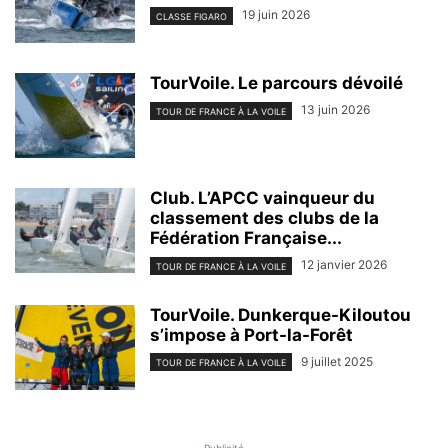
19 juin 2026
CLASSE FIGARO
TourVoile. Le parcours dévoilé
13 juin 2026
TOUR DE FRANCE À LA VOILE
Club. L’APCC vainqueur du
classement des clubs de la
Fédération Française...
12 janvier 2026
TOUR DE FRANCE À LA VOILE
TourVoile. Dunkerque-Kiloutou
s’impose à Port-la-Forêt
9 juillet 2025
TOUR DE FRANCE À LA VOILE
- Publicité -