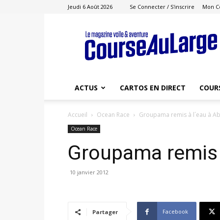
Jeudi 6 Août 2026
Se Connecter / S'inscrire
Mon C
Course
au
Large
ACTUS
CARTOS EN DIRECT
COUR
Accueil
Ocean Race
Groupama remis à l´eau à A
Ocean Race
Groupama remis 
10 janvier 2012
Facebook
Partager