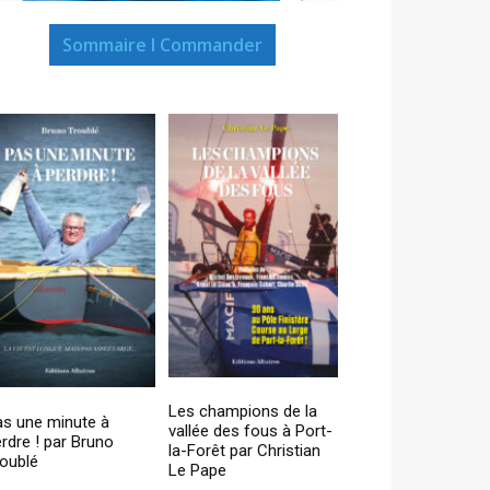
Sommaire I Commander
Les champions de la
as une minute à
vallée des fous à Port-
rdre ! par Bruno
la-Forêt par Christian
oublé
Le Pape