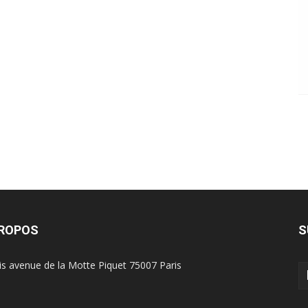
PROPOS
S
is avenue de la Motte Piquet 75007 Paris