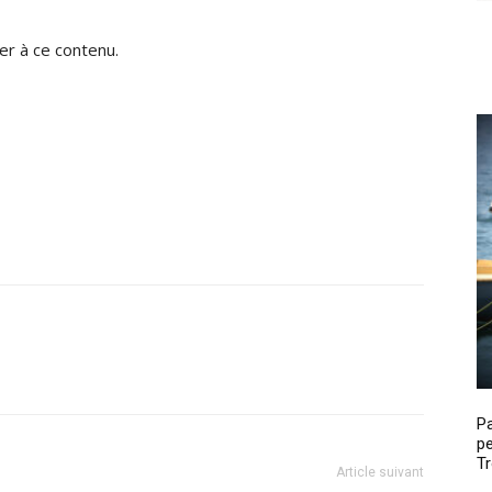
r à ce contenu.
P
pe
Tr
Article suivant