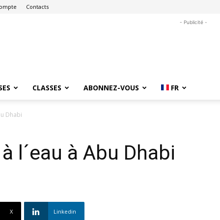
ompte
Contacts
- Publicité -
SES
CLASSES
ABONNEZ-VOUS
FR
bu Dhabi
à l´eau à Abu Dhabi
X
Linkedin