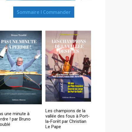
Sommaire I Commander
Les champions de la
as une minute à
vallée des fous à Port-
rdre ! par Bruno
la-Forêt par Christian
oublé
Le Pape