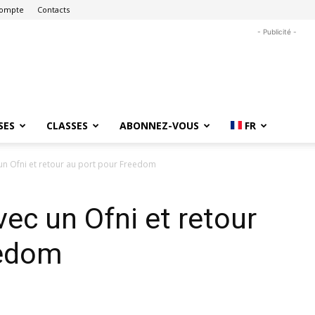
ompte
Contacts
- Publicité -
SES
CLASSES
ABONNEZ-VOUS
FR
un Ofni et retour au port pour Freedom
ec un Ofni et retour
eedom