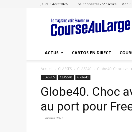
Jeudi 6 Août 2026
Se Connecter / S'inscrire
Mon C
Course
au
Large
ACTUS
CARTOS EN DIRECT
COUR
Accueil
CLASSES
CLASS40
Globe40. Choc avec 
CLASSES
CLASS40
Globe40
Globe40. Choc av
au port pour Fr
3 janvier 2026