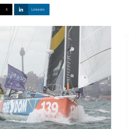
X
Linkedin