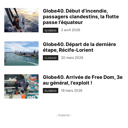
Globe40. Début d’incendie,
passagers clandestins, la flotte
passe l’équateur
3 avril 2026
GLOBE40
Globe40. Départ de la dernière
étape, Récife-Lorient
30 mars 2026
CLASS40
Globe40. Arrivée de Free Dom, 3e
au général, l’exploit !
18 mars 2026
GLOBE40
- Publicité -