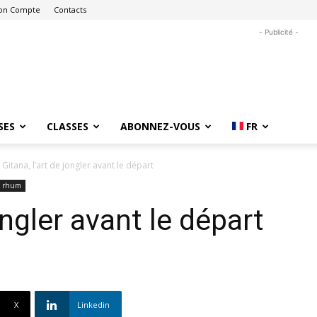
on Compte
Contacts
- Publicité -
SES
CLASSES
ABONNEZ-VOUS
FR
Gitana, l’art de jongler avant le départ
u rhum
ongler avant le départ
X
Linkedin