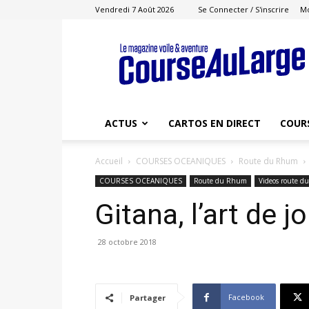
Vendredi 7 Août 2026
Se Connecter / S'inscrire
M
Course
au
Large
ACTUS
CARTOS EN DIRECT
COUR
Accueil
COURSES OCEANIQUES
Route du Rhum
COURSES OCEANIQUES
Route du Rhum
Videos route d
Gitana, l’art de j
28 octobre 2018
Facebook
Partager