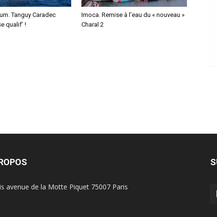
um. Tanguy Caradec
Imoca. Remise à l’eau du « nouveau »
 qualif’ !
Charal 2
PROPOS
S
is avenue de la Motte Piquet 75007 Paris