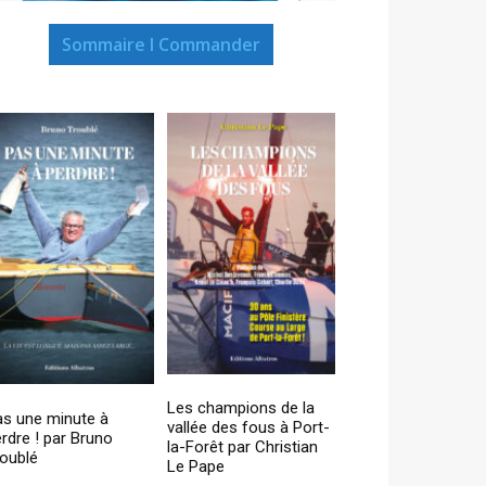
Sommaire I Commander
Les champions de la
as une minute à
vallée des fous à Port-
rdre ! par Bruno
la-Forêt par Christian
oublé
Le Pape