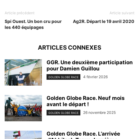
Article précédent
Article suivant
Spi Ouest. Un bon cru pour
Ag2R. Départ le 19 avril 2020
les 440 équipages
ARTICLES CONNEXES
GGR. Une deuxième participation
pour Damien Guillou
4 février 2026
GOLDEN GLOBE RACE
Golden Globe Race. Neuf mois
avant le départ !
26 novembre 2025
GOLDEN GLOBE RACE
Golden Globe Race. L’arrivée