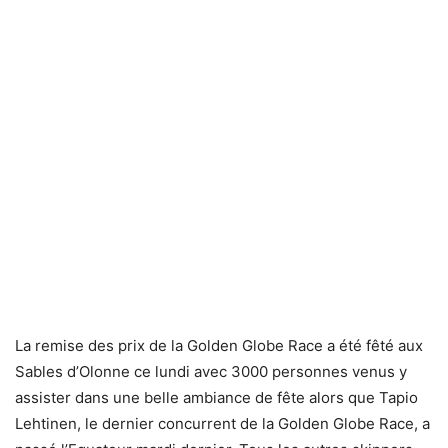
La remise des prix de la Golden Globe Race a été fêté aux
Sables d’Olonne ce lundi avec 3000 personnes venus y
assister dans une belle ambiance de fête alors que Tapio
Lehtinen, le dernier concurrent de la Golden Globe Race, a