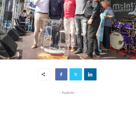
- Publicité -