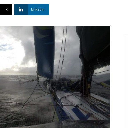
X
Linkedin