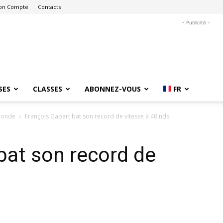
on Compte
Contacts
- Publicité -
SES
CLASSES
ABONNEZ-VOUS
FR
 monde
François Gabart bat son record de vitesse à 46 nds
bat son record de