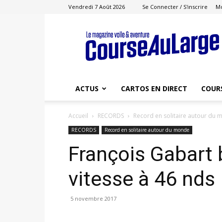
Vendredi 7 Août 2026
Se Connecter / S'inscrire
M
Course
au
Large
ACTUS
CARTOS EN DIRECT
COUR
Accueil
RECORDS
Record en solitaire autour du
RECORDS
Record en solitaire autour du monde
François Gabart 
vitesse à 46 nds
5 novembre 2017