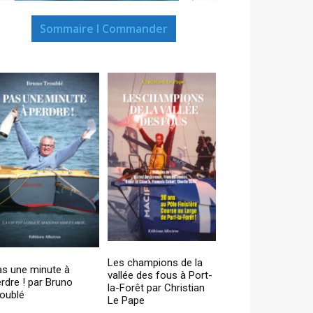
Sommaire I Commander
Les champions de la
as une minute à
vallée des fous à Port-
rdre ! par Bruno
la-Forêt par Christian
oublé
Le Pape