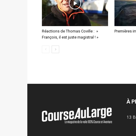
Réactions de Thomas Coville : »
Premières i
François, il est juste magistral ! »
À 
13 B