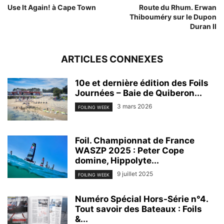
Use It Again! à Cape Town
Route du Rhum. Erwan
Thibouméry sur le Dupon
Duran II
ARTICLES CONNEXES
10e et dernière édition des Foils
Journées – Baie de Quiberon...
3 mars 2026
FOILING WEEK
Foil. Championnat de France
WASZP 2025 : Peter Cope
domine, Hippolyte...
9 juillet 2025
FOILING WEEK
Numéro Spécial Hors-Série n°4.
Tout savoir des Bateaux : Foils
&...