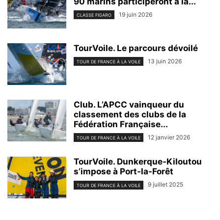
90 marins participeront à la...
19 juin 2026
CLASSE FIGARO
TourVoile. Le parcours dévoilé
13 juin 2026
TOUR DE FRANCE À LA VOILE
Club. L’APCC vainqueur du
classement des clubs de la
Fédération Française...
12 janvier 2026
TOUR DE FRANCE À LA VOILE
TourVoile. Dunkerque-Kiloutou
s’impose à Port-la-Forêt
9 juillet 2025
TOUR DE FRANCE À LA VOILE