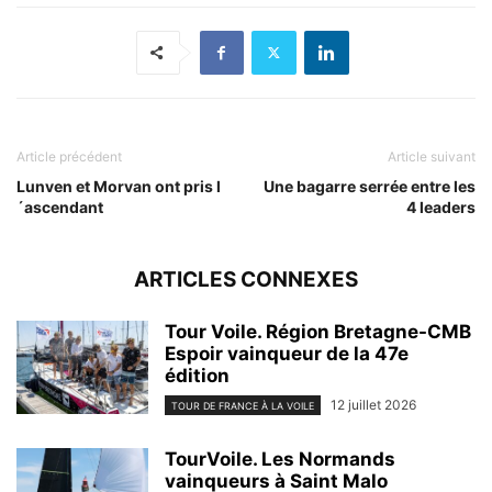
Article précédent
Article suivant
Lunven et Morvan ont pris l
Une bagarre serrée entre les
´ascendant
4 leaders
ARTICLES CONNEXES
Tour Voile. Région Bretagne-CMB
Espoir vainqueur de la 47e
édition
12 juillet 2026
TOUR DE FRANCE À LA VOILE
TourVoile. Les Normands
vainqueurs à Saint Malo