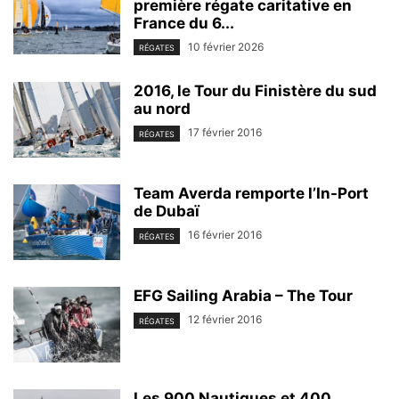
première régate caritative en
France du 6...
10 février 2026
RÉGATES
2016, le Tour du Finistère du sud
au nord
17 février 2016
RÉGATES
Team Averda remporte l’In-Port
de Dubaï
16 février 2016
RÉGATES
EFG Sailing Arabia – The Tour
12 février 2016
RÉGATES
Les 900 Nautiques et 400