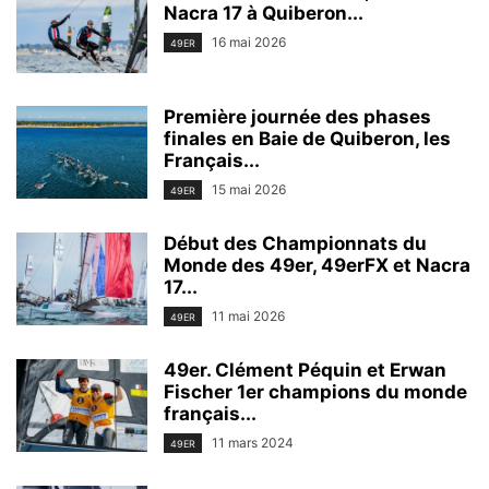
Nacra 17 à Quiberon...
16 mai 2026
49ER
Première journée des phases
finales en Baie de Quiberon, les
Français...
15 mai 2026
49ER
Début des Championnats du
Monde des 49er, 49erFX et Nacra
17...
11 mai 2026
49ER
49er. Clément Péquin et Erwan
Fischer 1er champions du monde
français...
11 mars 2024
49ER