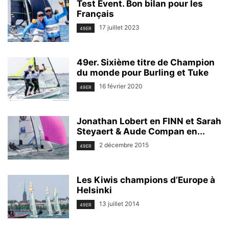
Test Event. Bon bilan pour les
Français
17 juillet 2023
49ER
49er. Sixième titre de Champion
du monde pour Burling et Tuke
16 février 2020
49ER
Jonathan Lobert en FINN et Sarah
Steyaert & Aude Compan en...
2 décembre 2015
49ER
Les Kiwis champions d’Europe à
Helsinki
13 juillet 2014
49ER