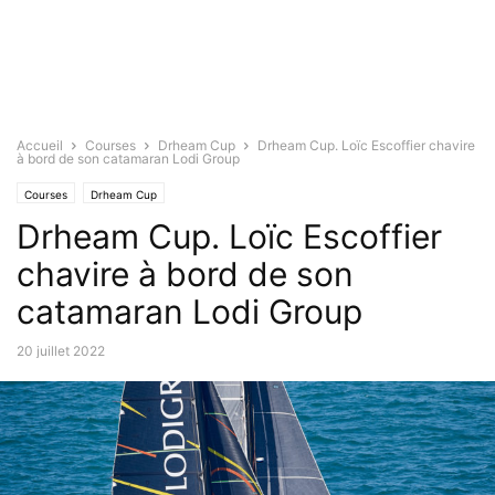
Accueil
Courses
Drheam Cup
Drheam Cup. Loïc Escoffier chavire
à bord de son catamaran Lodi Group
Courses
Drheam Cup
Drheam Cup. Loïc Escoffier
chavire à bord de son
catamaran Lodi Group
20 juillet 2022