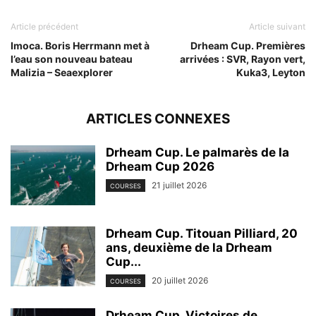
Article précédent
Article suivant
Imoca. Boris Herrmann met à
Drheam Cup. Premières
l’eau son nouveau bateau
arrivées : SVR, Rayon vert,
Malizia – Seaexplorer
Kuka3, Leyton
ARTICLES CONNEXES
Drheam Cup. Le palmarès de la
Drheam Cup 2026
21 juillet 2026
COURSES
Drheam Cup. Titouan Pilliard, 20
ans, deuxième de la Drheam
Cup...
20 juillet 2026
COURSES
Drheam Cup. Victoires de