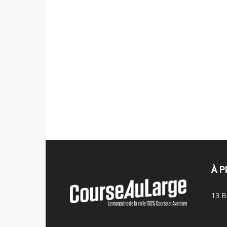
À 
13 B