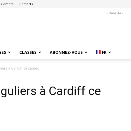
 Compte
Contacts
- Publicité -
SES
CLASSES
ABONNEZ-VOUS
FR
uliers à Cardiff ce samedi
éguliers à Cardiff ce