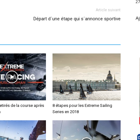
27
Article suivant
Aj
Départ d´une étape qui s´annonce sportive
tirés de la course après
8 étapes pour les Extreme Sailing
n
Series en 2018