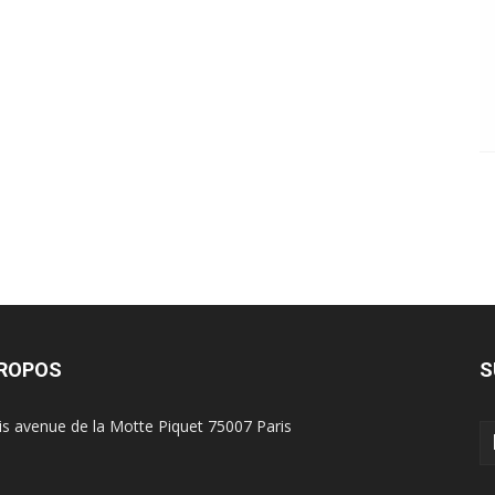
PROPOS
S
is avenue de la Motte Piquet 75007 Paris