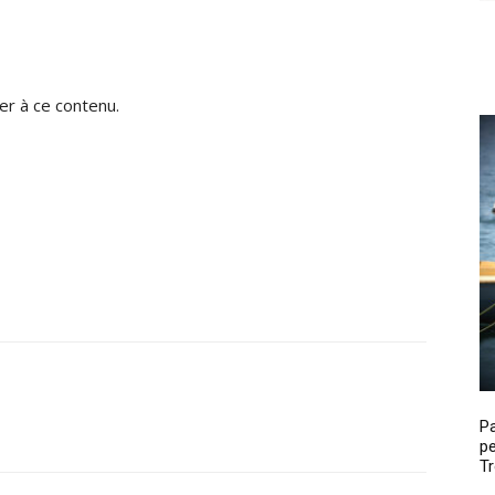
r à ce contenu.
P
pe
Tr