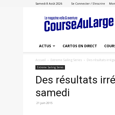
Samedi 8 Août 2026
Se Connecter / S'inscrire
Mon
Course
au
Large
ACTUS
CARTOS EN DIRECT
COUR
Accueil
Extreme Sailing Series
Des résultats irrég
Extreme Sailing Series
Des résultats irr
samedi
21 juin 2015