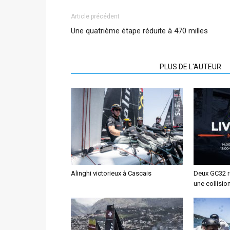
Article précédent
Une quatrième étape réduite à 470 milles
ARTICLES CONNEXES
PLUS DE L'AUTEUR
Alinghi victorieux à Cascais
Deux GC32 re
une collisio