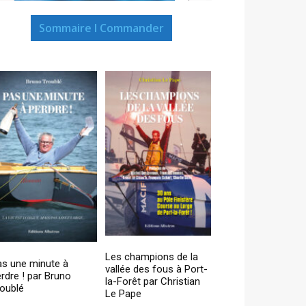
Sommaire I Commander
Les champions de la
as une minute à
vallée des fous à Port-
rdre ! par Bruno
la-Forêt par Christian
oublé
Le Pape