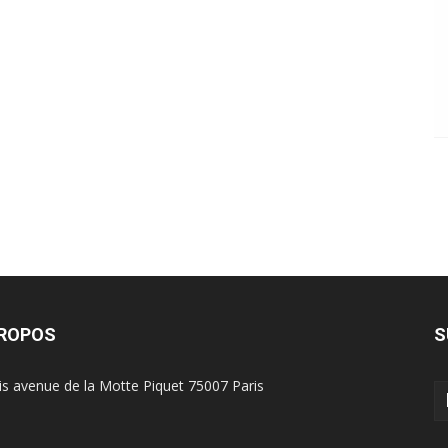
PROPOS
S
is avenue de la Motte Piquet 75007 Paris