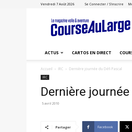
Vendredi 7 Août 2026
Se Connecter / S'inscrire
M
Course
au
Large
ACTUS
CARTOS EN DIRECT
COUR
Accueil
IRC
Dernière journée du Défi Pascal
IRC
Dernière journée
5 avril 2010
Facebook
Partager