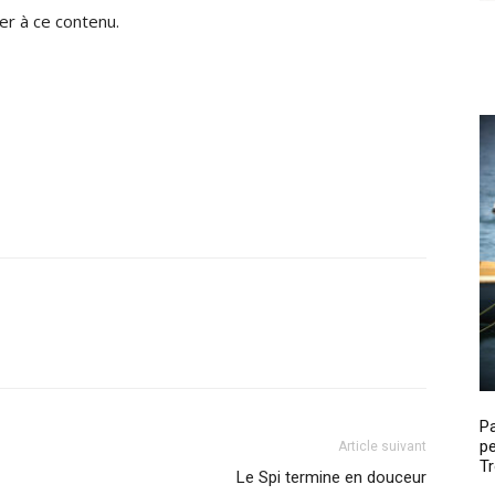
r à ce contenu.
P
pe
Article suivant
Tr
Le Spi termine en douceur