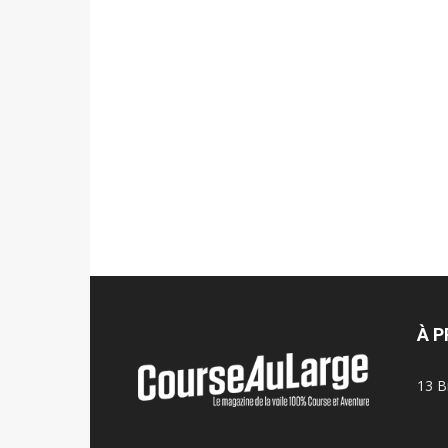
À 
13 B