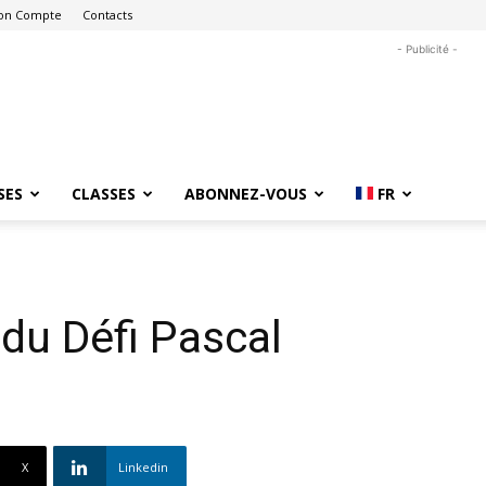
on Compte
Contacts
- Publicité -
SES
CLASSES
ABONNEZ-VOUS
FR
 du Défi Pascal
X
Linkedin