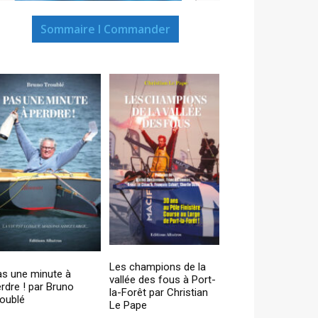
Sommaire I Commander
Les champions de la
as une minute à
vallée des fous à Port-
rdre ! par Bruno
la-Forêt par Christian
oublé
Le Pape