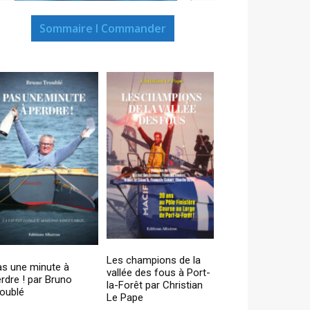
Sommaire I Commander
Les champions de la
as une minute à
vallée des fous à Port-
rdre ! par Bruno
la-Forêt par Christian
oublé
Le Pape