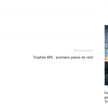
Article suivant
Trophée BPE : première panne de vent
P
pe
Tr