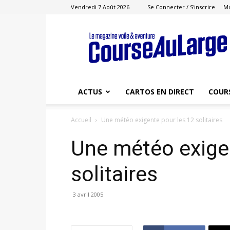
Vendredi 7 Août 2026
Se Connecter / S'inscrire
M
Course
au
Large
ACTUS
CARTOS EN DIRECT
COUR
Accueil
Une météo exigente pour les 12 solitaires
Une météo exigen
solitaires
3 avril 2005