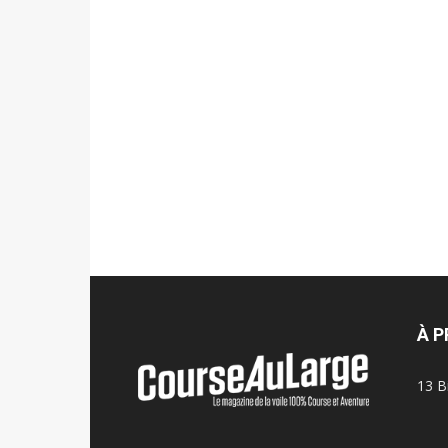
À 
13 B