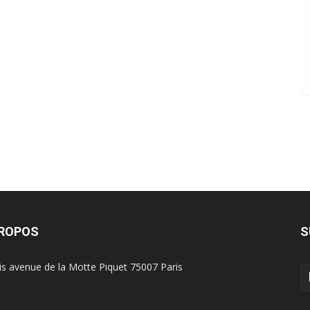
PROPOS
S
is avenue de la Motte Piquet 75007 Paris