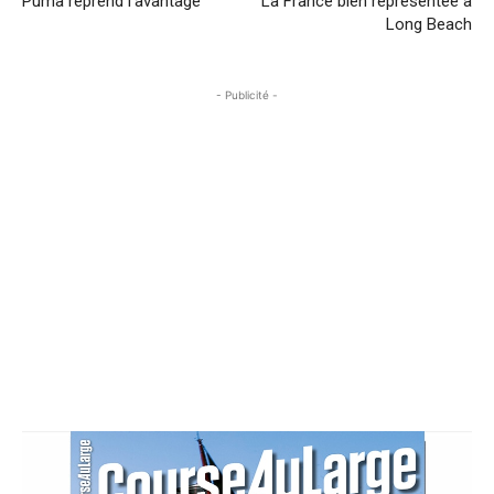
Puma reprend l’avantage
La France bien représentée à
Long Beach
- Publicité -