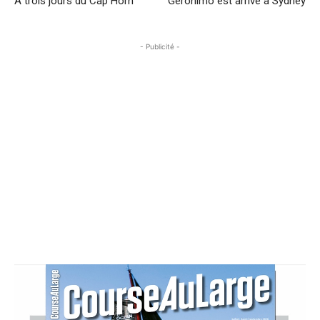
A trois jours du Cap Horn
Geronimo est arrivé à Sydney
- Publicité -