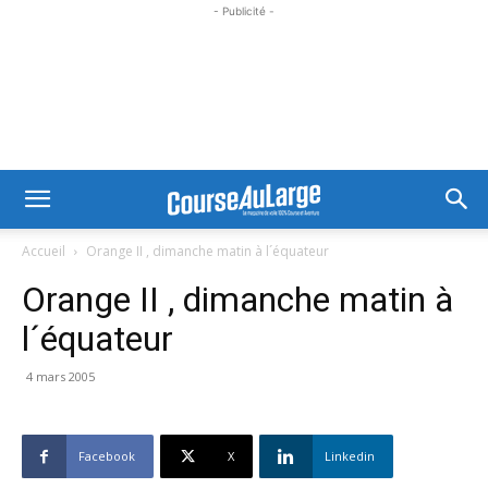
- Publicité -
Accueil
Orange II , dimanche matin à l´équateur
Orange II , dimanche matin à
l´équateur
4 mars 2005
Facebook
X
Linkedin