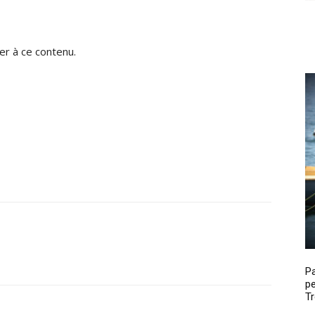
r à ce contenu.
P
pe
Tr