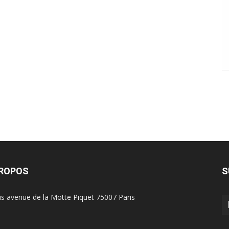
PROPOS
S
is avenue de la Motte Piquet 75007 Paris