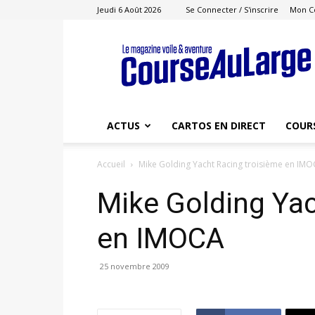
Jeudi 6 Août 2026
Se Connecter / S'inscrire
Mon C
Course
au
Large
ACTUS
CARTOS EN DIRECT
COUR
Accueil
Mike Golding Yacht Racing troisième en IM
Mike Golding Yac
en IMOCA
25 novembre 2009