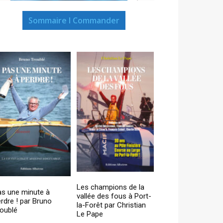
Sommaire I Commander
Les champions de la
as une minute à
vallée des fous à Port-
rdre ! par Bruno
la-Forêt par Christian
oublé
Le Pape