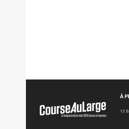
À 
13 B