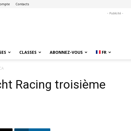
ompte
Contacts
- Publicité -
SES
CLASSES
ABONNEZ-VOUS
FR
OCA
ht Racing troisième