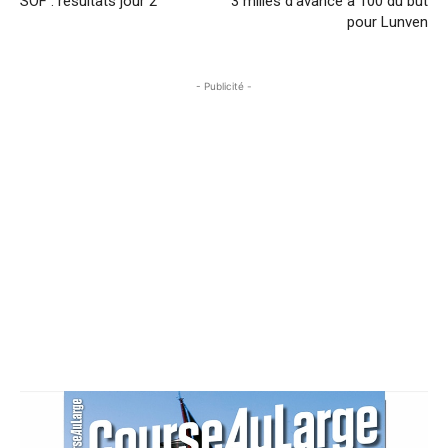
SOF : résultats jour 2
3 milles d’avance à 100 du but
pour Lunven
- Publicité -