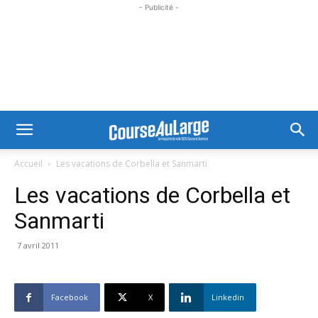
- Publicité -
Accueil
Les vacations de Corbella et Sanmarti
Les vacations de Corbella et
Sanmarti
7 avril 2011
Facebook
X
Linkedin