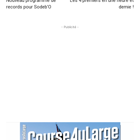
Nouveau programme de
Les 4 premiers en une heure et
records pour Sodeb’O
demie !
- Publicité -