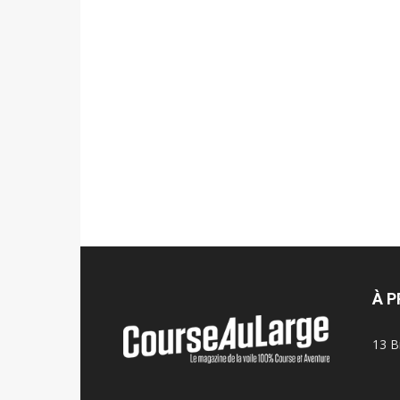
À 
13 B