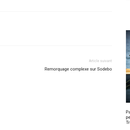
Article suivant
Remorquage complexe sur Sodebo
P
pe
Tr