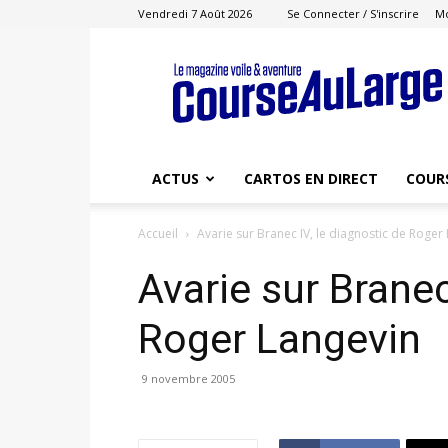
Vendredi 7 Août 2026
Se Connecter / S'inscrire
M
Course
au
Large
ACTUS
CARTOS EN DIRECT
COUR
Accueil
Avarie sur Branec IV, le diagnostic de Roger
Avarie sur Branec
Roger Langevin
9 novembre 2005