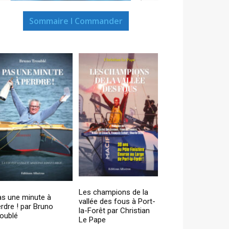
Sommaire I Commander
Les champions de la
as une minute à
vallée des fous à Port-
rdre ! par Bruno
la-Forêt par Christian
oublé
Le Pape