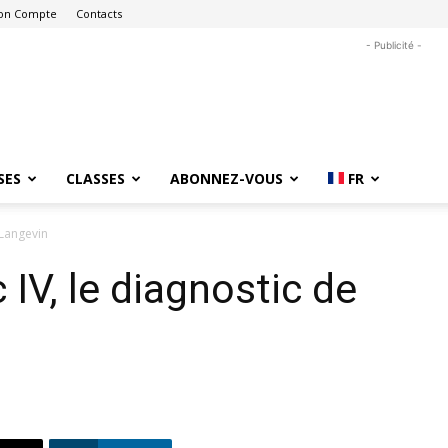
on Compte
Contacts
- Publicité -
SES
CLASSES
ABONNEZ-VOUS
FR
 Langevin
 IV, le diagnostic de