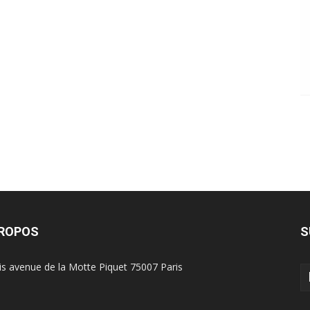
PROPOS
S
is avenue de la Motte Piquet 75007 Paris