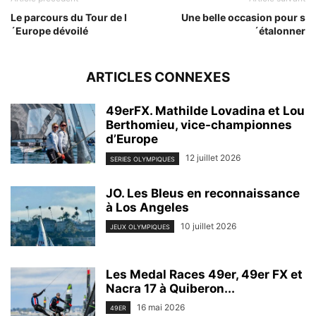
Le parcours du Tour de l
Une belle occasion pour s
´Europe dévoilé
´étalonner
ARTICLES CONNEXES
49erFX. Mathilde Lovadina et Lou
Berthomieu, vice-championnes
d’Europe
12 juillet 2026
SERIES OLYMPIQUES
JO. Les Bleus en reconnaissance
à Los Angeles
10 juillet 2026
JEUX OLYMPIQUES
Les Medal Races 49er, 49er FX et
Nacra 17 à Quiberon...
16 mai 2026
49ER