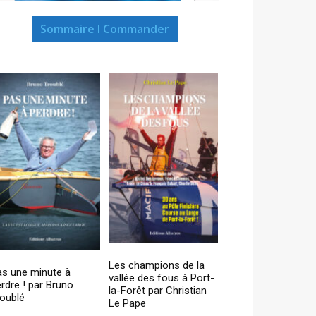
Sommaire I Commander
Les champions de la
as une minute à
vallée des fous à Port-
rdre ! par Bruno
la-Forêt par Christian
oublé
Le Pape