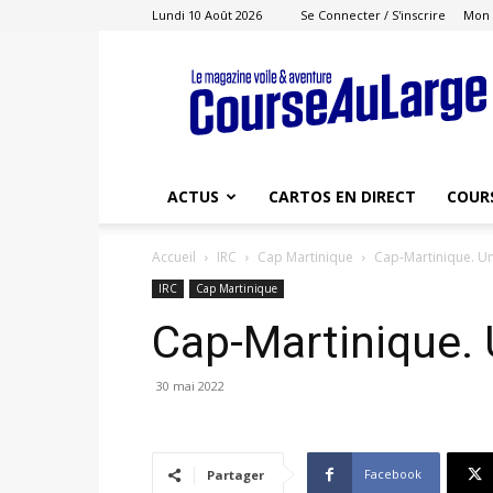
Lundi 10 Août 2026
Se Connecter / S'inscrire
Mon
Course
au
Large
ACTUS
CARTOS EN DIRECT
COUR
Accueil
IRC
Cap Martinique
Cap-Martinique. Un
IRC
Cap Martinique
Cap-Martinique. 
30 mai 2022
Facebook
Partager