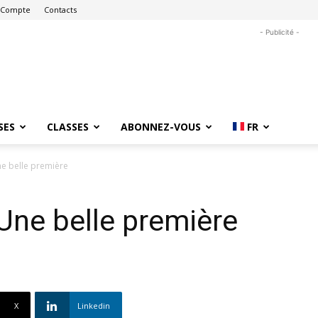
 Compte
Contacts
- Publicité -
SES
CLASSES
ABONNEZ-VOUS
FR
e belle première
Une belle première
X
Linkedin