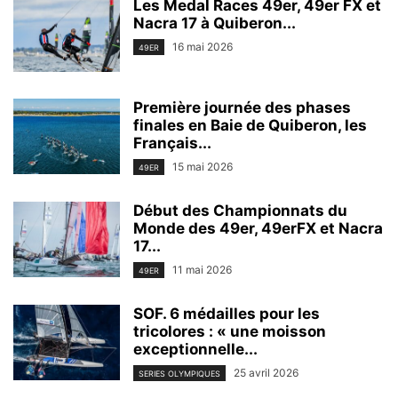
Les Medal Races 49er, 49er FX et
Nacra 17 à Quiberon...
16 mai 2026
49ER
Première journée des phases
finales en Baie de Quiberon, les
Français...
15 mai 2026
49ER
Début des Championnats du
Monde des 49er, 49erFX et Nacra
17...
11 mai 2026
49ER
SOF. 6 médailles pour les
tricolores : « une moisson
exceptionnelle...
25 avril 2026
SERIES OLYMPIQUES