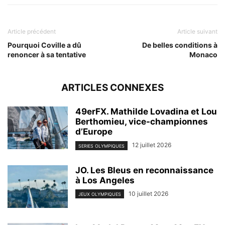
Article précédent
Article suivant
Pourquoi Coville a dû
De belles conditions à
renoncer à sa tentative
Monaco
ARTICLES CONNEXES
49erFX. Mathilde Lovadina et Lou
Berthomieu, vice-championnes
d’Europe
12 juillet 2026
SERIES OLYMPIQUES
JO. Les Bleus en reconnaissance
à Los Angeles
10 juillet 2026
JEUX OLYMPIQUES