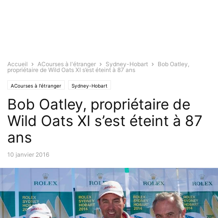
Accueil
ACourses à l'étranger
Sydney-Hobart
Bob Oatley,
propriétaire de Wild Oats XI s’est éteint à 87 ans
ACourses à l'étranger
Sydney-Hobart
Bob Oatley, propriétaire de
Wild Oats XI s’est éteint à 87
ans
10 janvier 2016