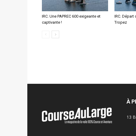
IRC. Une PAPREC 600 exigeante et
IRC. Départ 
captivante !
Tropez
À 
13 B