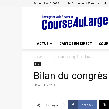
Samedi 8 Août 2026
Se Connecter / S'inscrire
Mon
Course
au
Large
ACTUS
CARTOS EN DIRECT
COUR
Accueil
IRC
Bilan du congrès de l’IRC
IRC
Bilan du congrès 
12 octobre 2017
Facebook
Partager