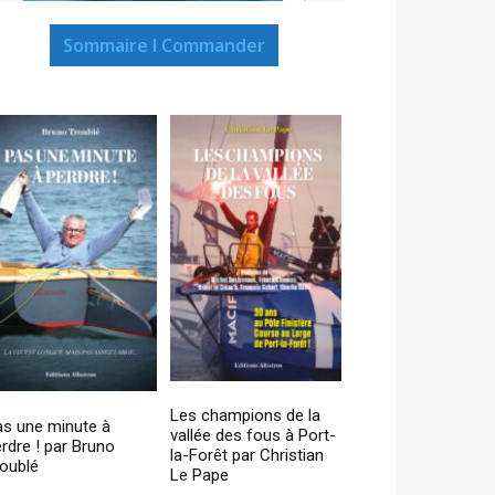
Sommaire I Commander
Les champions de la
as une minute à
vallée des fous à Port-
rdre ! par Bruno
la-Forêt par Christian
oublé
Le Pape