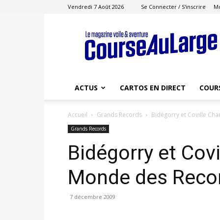
Vendredi 7 Août 2026
Se Connecter / S'inscrire
M
Course
au
Large
ACTUS
CARTOS EN DIRECT
COUR
Accueil
Grands Records
Bidégorry et Coville C
Grands Records
Bidégorry et Cov
Monde des Reco
7 décembre 2009