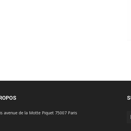
PROPOS
S
is avenue de la Motte Piquet 75007 Paris