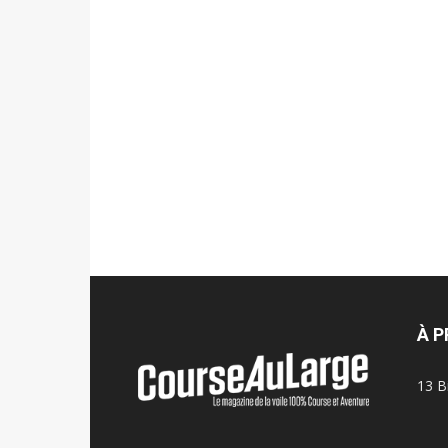
À 
13 B