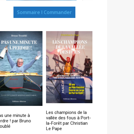
Sommaire I Commander
Les champions de la
as une minute à
vallée des fous à Port-
rdre ! par Bruno
la-Forêt par Christian
oublé
Le Pape