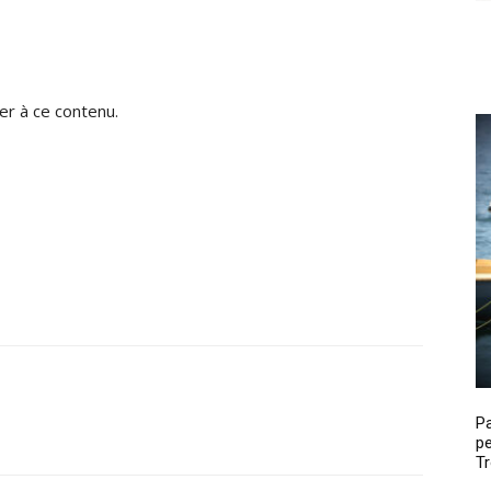
r à ce contenu.
P
pe
Tr