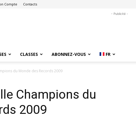
on Compte
Contacts
- Publicité -
SES
CLASSES
ABONNEZ-VOUS
FR
hampions du Monde des Records 2009
ille Champions du
rds 2009