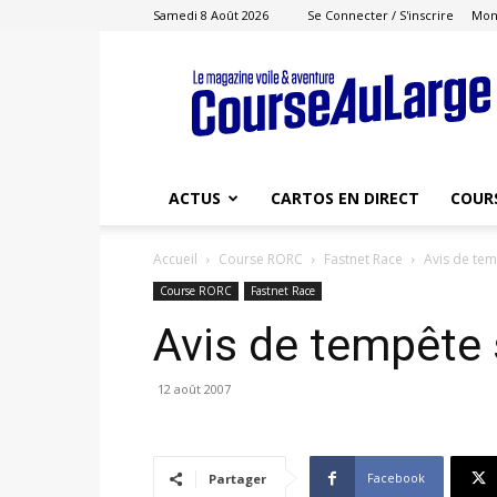
Samedi 8 Août 2026
Se Connecter / S'inscrire
Mon
Course
au
Large
ACTUS
CARTOS EN DIRECT
COUR
Accueil
Course RORC
Fastnet Race
Avis de temp
Course RORC
Fastnet Race
Avis de tempête s
12 août 2007
Facebook
Partager