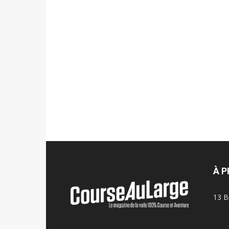
À 
13 B