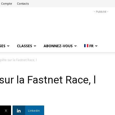
 Compte
Contacts
- Publicité -
SES
CLASSES
ABONNEZ-VOUS
FR
ête sur la Fastnet Race, l
ur la Fastnet Race, l
X
Linkedin