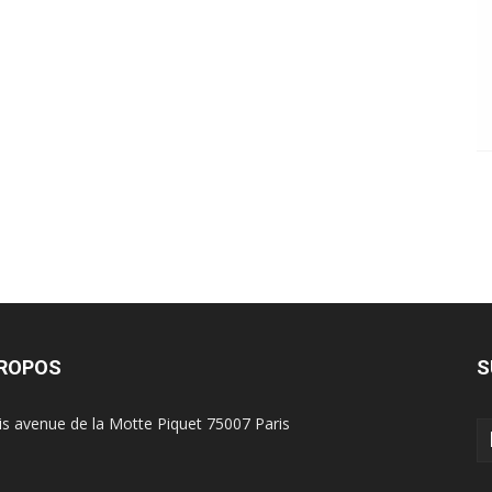
PROPOS
S
is avenue de la Motte Piquet 75007 Paris