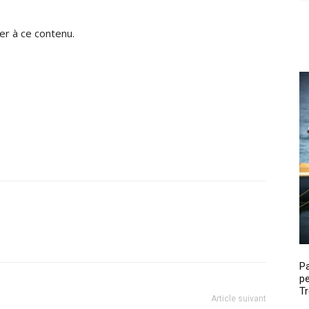
r à ce contenu.
P
pe
Tr
Article suivant