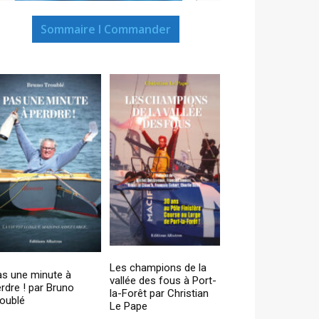
Sommaire I Commander
Les champions de la
as une minute à
vallée des fous à Port-
rdre ! par Bruno
la-Forêt par Christian
oublé
Le Pape