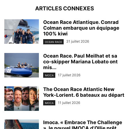
ARTICLES CONNEXES
Ocean Race Atlantique. Conrad
Colman embarque un équipage
100% kiwi
31 juillet 2026
OCEAN RACE
Ocean Race. Paul Meilhat et sa
co-skipper Mariana Lobato ont
mis...
17 juillet 2026
IMOCA
The Ocean Race Atlantic New
York-Lorient. 6 bateaux au départ
11 juillet 2026
IMOCA
Imoca. « Embrace The Challenge
», le nouvel IMOCA d’Ollie prêt...