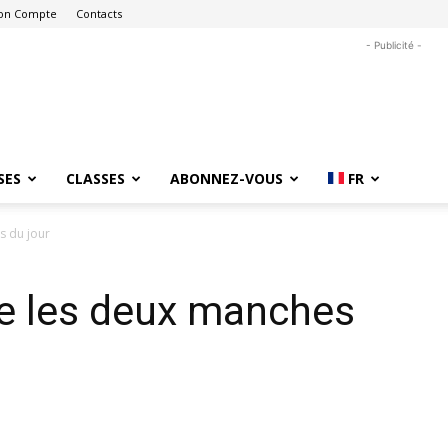
on Compte
Contacts
- Publicité -
SES
CLASSES
ABONNEZ-VOUS
FR
s du jour
e les deux manches