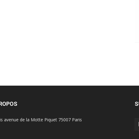
PROPOS
S
is avenue de la Motte Piquet 75007 Paris