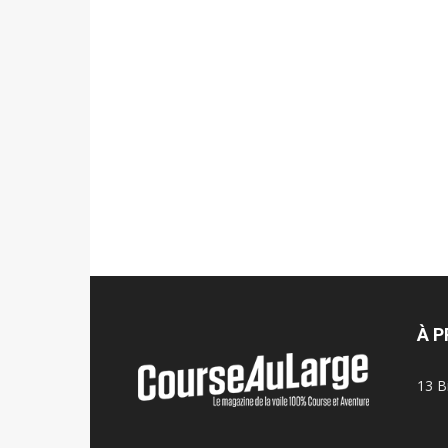
À 
13 B