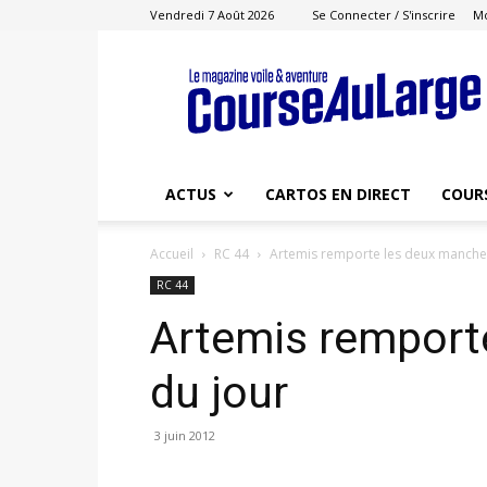
Vendredi 7 Août 2026
Se Connecter / S'inscrire
M
Course
au
Large
ACTUS
CARTOS EN DIRECT
COUR
Accueil
RC 44
Artemis remporte les deux manche
RC 44
Artemis remport
du jour
3 juin 2012