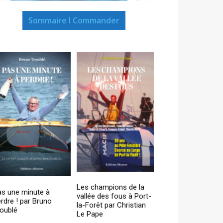
Sommaire I Commander
Les champions de la
as une minute à
vallée des fous à Port-
rdre ! par Bruno
la-Forêt par Christian
oublé
Le Pape