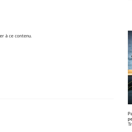
r à ce contenu.
P
pe
Tr