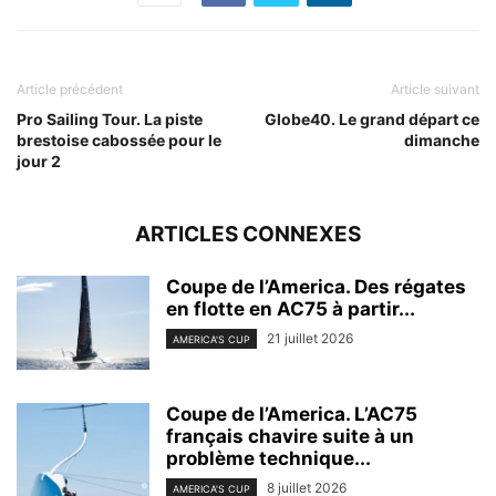
Article précédent
Article suivant
Pro Sailing Tour. La piste
Globe40. Le grand départ ce
brestoise cabossée pour le
dimanche
jour 2
ARTICLES CONNEXES
Coupe de l’America. Des régates
en flotte en AC75 à partir...
21 juillet 2026
AMERICA'S CUP
Coupe de l’America. L’AC75
français chavire suite à un
problème technique...
8 juillet 2026
AMERICA'S CUP