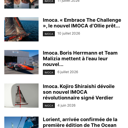
11 juillet 2026
IMOCA
Imoca. « Embrace The Challenge
», le nouvel IMOCA d’Ollie prêt...
10 juillet 2026
IMOCA
Imoca. Boris Herrmann et Team
Malizia mettent à l’eau leur
nouvel...
6 juillet 2026
IMOCA
Imoca. Kojiro Shiraishi dévoile
son nouvel IMOCA
révolutionnaire signé Verdier
4 juin 2026
IMOCA
Lorient, arrivée confirmée de la
première édition de The Ocean