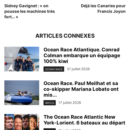
Sidney Gavignet : « on
Déjà les Canaries pour
pousse les machines très
Francis Joyon
fort… »
ARTICLES CONNEXES
Ocean Race Atlantique. Conrad
Colman embarque un équipage
100% kiwi
31 juillet 2026
OCEAN RACE
Ocean Race. Paul Meilhat et sa
co-skipper Mariana Lobato ont
mis...
17 juillet 2026
IMOCA
The Ocean Race Atlantic New
York-Lorient. 6 bateaux au départ