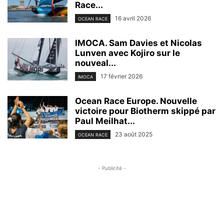
Race...
16 avril 2026
OCEAN RACE
IMOCA. Sam Davies et Nicolas
Lunven avec Kojiro sur le
nouveal...
17 février 2026
IMOCA
Ocean Race Europe. Nouvelle
victoire pour Biotherm skippé par
Paul Meilhat...
23 août 2025
OCEAN RACE
- Publicité -