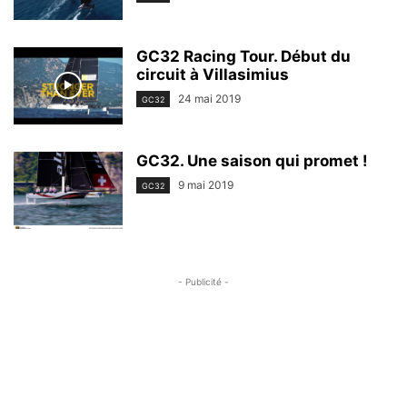
GC32 Racing Tour. Début du
circuit à Villasimius
24 mai 2019
GC32
GC32. Une saison qui promet !
9 mai 2019
GC32
- Publicité -