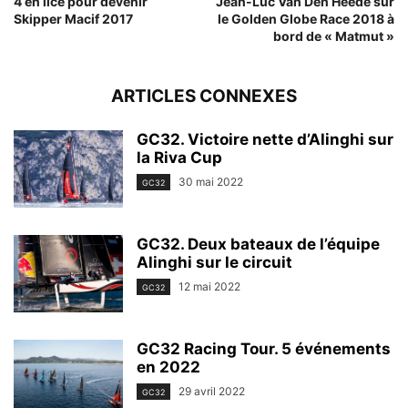
4 en lice pour devenir
Jean-Luc Van Den Heede sur
Skipper Macif 2017
le Golden Globe Race 2018 à
bord de « Matmut »
ARTICLES CONNEXES
GC32. Victoire nette d’Alinghi sur
la Riva Cup
30 mai 2022
GC32
GC32. Deux bateaux de l’équipe
Alinghi sur le circuit
12 mai 2022
GC32
GC32 Racing Tour. 5 événements
en 2022
29 avril 2022
GC32