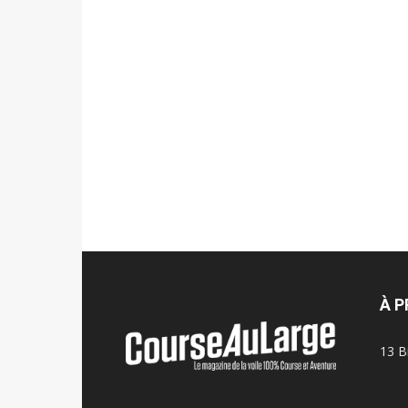
À 
13 B