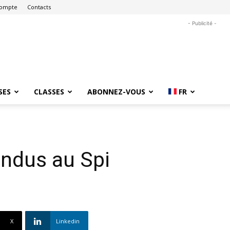
ompte
Contacts
- Publicité -
SES
CLASSES
ABONNEZ-VOUS
FR
endus au Spi
X
Linkedin