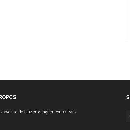
PROPOS
S
is avenue de la Motte Piquet 75007 Paris