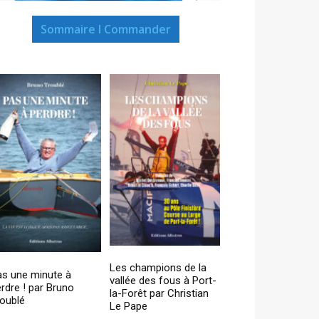
Sommaire I Commander
Les champions de la
as une minute à
vallée des fous à Port-
rdre ! par Bruno
la-Forêt par Christian
oublé
Le Pape