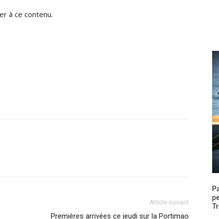
r à ce contenu.
P
pe
Article suivant
Tr
Premières arrivées ce jeudi sur la Portimao