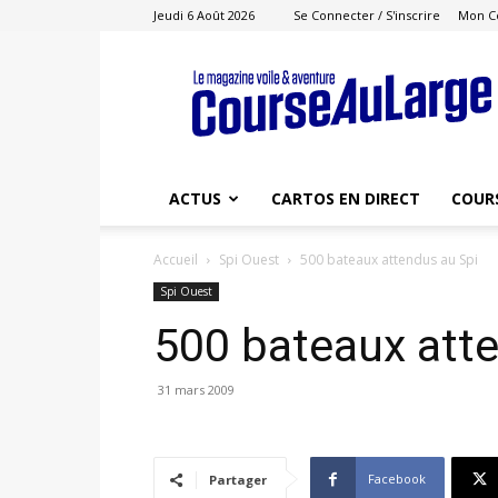
Jeudi 6 Août 2026
Se Connecter / S'inscrire
Mon C
Course
au
Large
ACTUS
CARTOS EN DIRECT
COUR
Accueil
Spi Ouest
500 bateaux attendus au Spi
Spi Ouest
500 bateaux att
31 mars 2009
Facebook
Partager