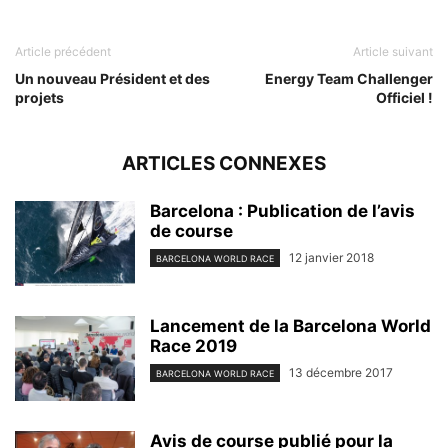
Article précédent
Article suivant
Un nouveau Président et des
Energy Team Challenger
projets
Officiel !
ARTICLES CONNEXES
Barcelona : Publication de l’avis
de course
12 janvier 2018
BARCELONA WORLD RACE
Lancement de la Barcelona World
Race 2019
13 décembre 2017
BARCELONA WORLD RACE
Avis de course publié pour la