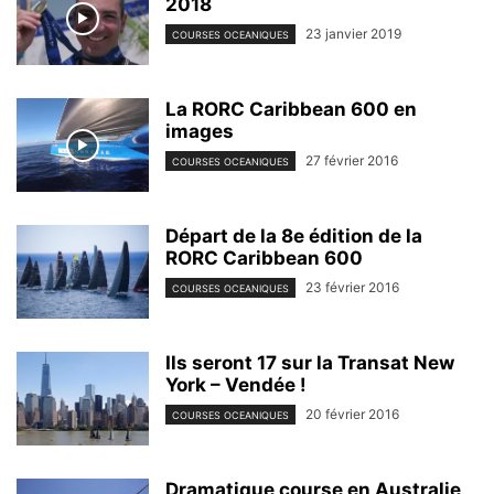
2018
23 janvier 2019
COURSES OCEANIQUES
La RORC Caribbean 600 en
images
27 février 2016
COURSES OCEANIQUES
Départ de la 8e édition de la
RORC Caribbean 600
23 février 2016
COURSES OCEANIQUES
Ils seront 17 sur la Transat New
York – Vendée !
20 février 2016
COURSES OCEANIQUES
Dramatique course en Australie