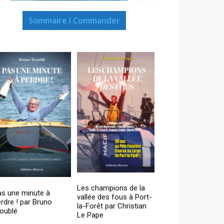
Sommaire I Commander
Les champions de la
as une minute à
vallée des fous à Port-
rdre ! par Bruno
la-Forêt par Christian
oublé
Le Pape