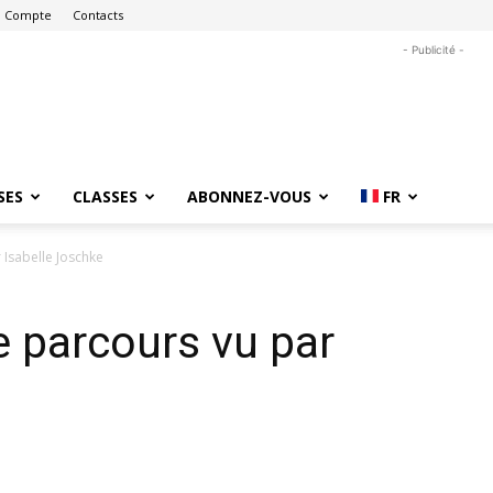
 Compte
Contacts
- Publicité -
SES
CLASSES
ABONNEZ-VOUS
FR
 Isabelle Joschke
 parcours vu par