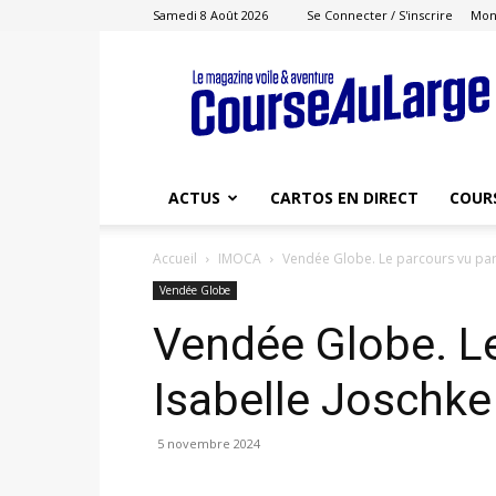
Samedi 8 Août 2026
Se Connecter / S'inscrire
Mon
Course
au
Large
ACTUS
CARTOS EN DIRECT
COUR
Accueil
IMOCA
Vendée Globe. Le parcours vu par
Vendée Globe
Vendée Globe. Le
Isabelle Joschke
5 novembre 2024