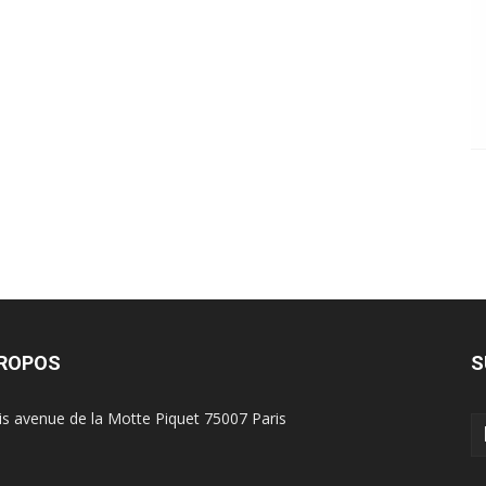
PROPOS
S
is avenue de la Motte Piquet 75007 Paris