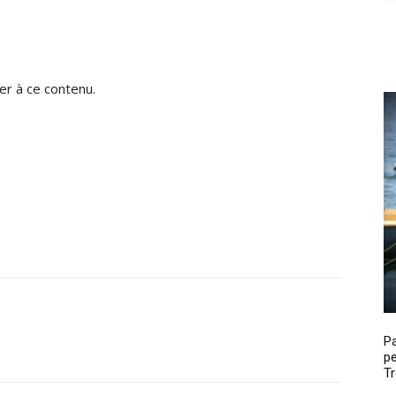
r à ce contenu.
P
pe
Tr