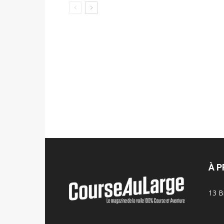
À 
13 B